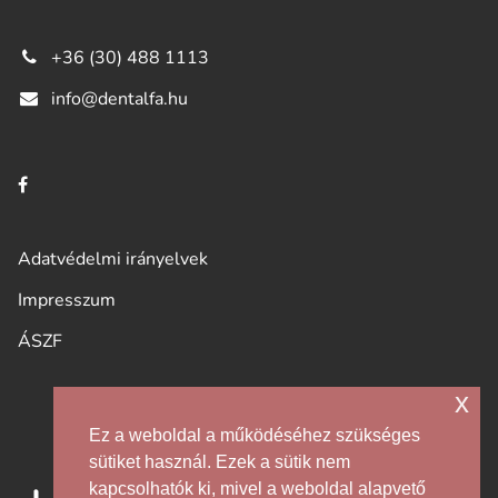
+36 (30) 488 1113
info@dentalfa.hu
Adatvédelmi irányelvek
Impresszum
ÁSZF
x
Ez a weboldal a működéséhez szükséges
sütiket használ. Ezek a sütik nem
kapcsolhatók ki, mivel a weboldal alapvető