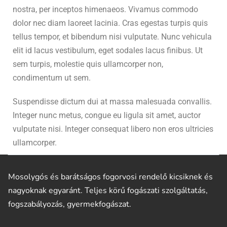
nostra, per inceptos himenaeos. Vivamus commodo
dolor nec diam laoreet lacinia. Cras egestas turpis quis
tellus tempor, et bibendum nisi vulputate. Nunc vehicula
elit id lacus vestibulum, eget sodales lacus finibus. Ut
sem turpis, molestie quis ullamcorper non,
condimentum ut sem.
Suspendisse dictum dui at massa malesuada convallis.
Integer nunc metus, congue eu ligula sit amet, auctor
vulputate nisi. Integer consequat libero non eros ultricies
ullamcorper.
Mosolygós és barátságos fogorvosi rendelő kicsiknek és
nagyoknak egyaránt. Teljes körű fogászati szolgáltatás,
fogszabályozás, gyermekfogászat.